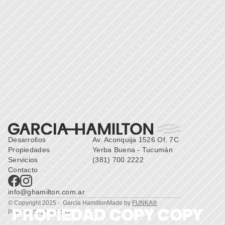
Desarrollos
Av. Aconquija 1526 Of. 7C 
Propiedades
Yerba Buena - Tucumán
Servicios
(381) 700 2222
Contacto
info@ghamilton.com.ar
© Copyright 2025 -  García Hamilton
Made by 
FUNKA®
PROPIEDAD COPY COPY
Políticas de privacidad